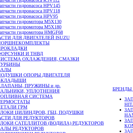
апчасти гидронасоса K3V112
апчасти гидронасоса HPV145
апчасти гидронасоса HPV118
апчасти гидронасоса HPV95
апчасти гидромотора M5X130
апчасти гидромотора M5X180
апчасти гидромотора HMGF68
СТИ ДЛЯ ДВИГАТЕЛЕЙ ISUZU
ПОРШНЕКОМПЛЕКТЫ
ПРОКЛАДКИ
ФОРСУНКИ И ТНВД
СИСТЕМА ОХЛАЖДЕНИЯ, СМАЗКИ
ТУРБИНЫ
ВАЛЫ
ПОДУШКИ ОПОРЫ ДВИГАТЕЛЯ
ВКЛАДЫШИ
КЛАПАНЫ, ПРУЖИНЫ и др.
БРЕНД
САЛЬНИКИ, УПЛОТНЕНИЯ
ТОПЛИВНАЯ СИСТЕМА
ЗА
ТЕРМОСТАТЫ
HIT
ДЕТАЛИ ГРМ
ЗА
БЛОКИ ЦИЛИНДРОВ, ГБЦ, ПОДУШКИ
HA
АСТИ ДЛЯ РЕДУКТОРОВ
ЗА
БЛОКИ САТЕЛЛИТОВ (ВОДИЛА) РЕДУКТОРОВ
KO
ВАЛЫ РЕДУКТОРОВ
ЗА