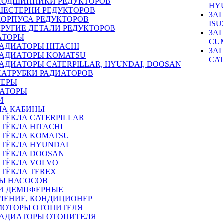
ПОДШИПНИКИ РЕДУКТОРОВ
HY
ШЕСТЕРНИ РЕДУКТОРОВ
ЗА
КОРПУСА РЕДУКТОРОВ
ISU
ДРУГИЕ ДЕТАЛИ РЕДУКТОРОВ
ЗА
АТОРЫ
CU
РАДИАТОРЫ HITACHI
ЗА
РАДИАТОРЫ KOMATSU
CA
РАДИАТОРЫ CATERPILLAR, HYUNDAI, DOOSAN
ПАТРУБКИ РАДИАТОРОВ
ТЕРЫ
РАТОРЫ
И
ЛА КАБИНЫ
СТЁКЛА CATERPILLAR
СТЁКЛА HITACHI
СТЁКЛА KOMATSU
СТЁКЛА HYUNDAI
СТЁКЛА DOOSAN
СТЁКЛА VOLVO
СТЁКЛА TEREX
Ы НАСОСОВ
И ДЕМПФЕРНЫЕ
ЛЕНИЕ, КОНДИЦИОНЕР
МОТОРЫ ОТОПИТЕЛЯ
РАДИАТОРЫ ОТОПИТЕЛЯ