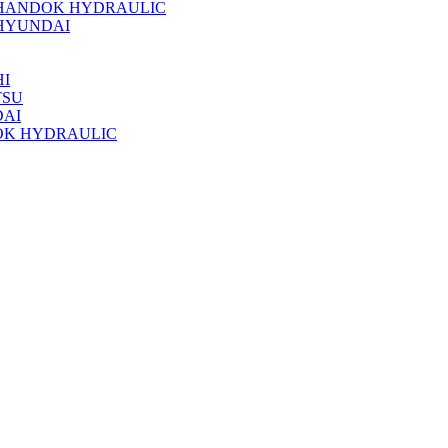
 HANDOK HYDRAULIC
HYUNDAI
I
TSU
DAI
OK HYDRAULIC