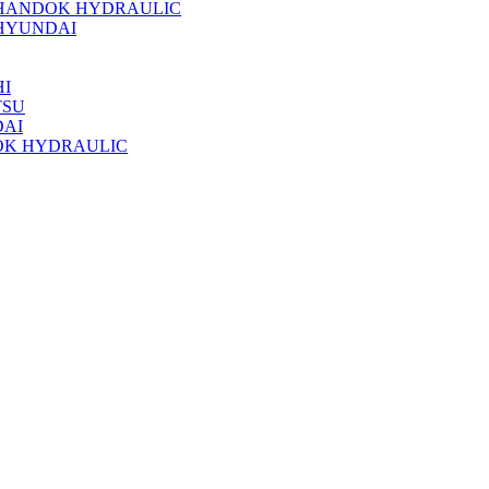
 HANDOK HYDRAULIC
HYUNDAI
I
TSU
DAI
OK HYDRAULIC