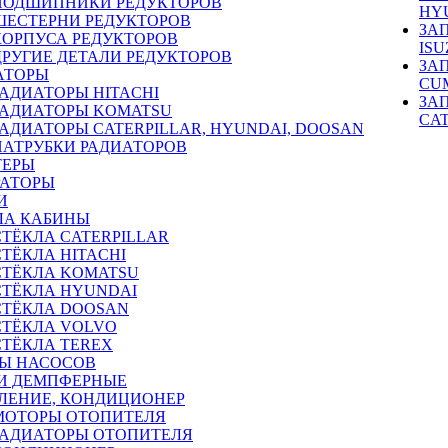
ПОДШИПНИКИ РЕДУКТОРОВ
HY
ШЕСТЕРНИ РЕДУКТОРОВ
ЗА
КОРПУСА РЕДУКТОРОВ
ISU
ДРУГИЕ ДЕТАЛИ РЕДУКТОРОВ
ЗА
АТОРЫ
CU
РАДИАТОРЫ HITACHI
ЗА
РАДИАТОРЫ KOMATSU
CA
РАДИАТОРЫ CATERPILLAR, HYUNDAI, DOOSAN
ПАТРУБКИ РАДИАТОРОВ
ТЕРЫ
РАТОРЫ
И
ЛА КАБИНЫ
СТЁКЛА CATERPILLAR
СТЁКЛА HITACHI
СТЁКЛА KOMATSU
СТЁКЛА HYUNDAI
СТЁКЛА DOOSAN
СТЁКЛА VOLVO
СТЁКЛА TEREX
Ы НАСОСОВ
И ДЕМПФЕРНЫЕ
ЛЕНИЕ, КОНДИЦИОНЕР
МОТОРЫ ОТОПИТЕЛЯ
РАДИАТОРЫ ОТОПИТЕЛЯ