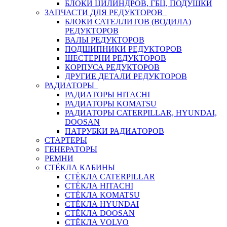
БЛОКИ ЦИЛИНДРОВ, ГБЦ, ПОДУШКИ
ЗАПЧАСТИ ДЛЯ РЕДУКТОРОВ
БЛОКИ САТЕЛЛИТОВ (ВОДИЛА)
РЕДУКТОРОВ
ВАЛЫ РЕДУКТОРОВ
ПОДШИПНИКИ РЕДУКТОРОВ
ШЕСТЕРНИ РЕДУКТОРОВ
КОРПУСА РЕДУКТОРОВ
ДРУГИЕ ДЕТАЛИ РЕДУКТОРОВ
РАДИАТОРЫ
РАДИАТОРЫ HITACHI
РАДИАТОРЫ KOMATSU
РАДИАТОРЫ CATERPILLAR, HYUNDAI,
DOOSAN
ПАТРУБКИ РАДИАТОРОВ
СТАРТЕРЫ
ГЕНЕРАТОРЫ
РЕМНИ
СТЁКЛА КАБИНЫ
СТЁКЛА CATERPILLAR
СТЁКЛА HITACHI
СТЁКЛА KOMATSU
СТЁКЛА HYUNDAI
СТЁКЛА DOOSAN
СТЁКЛА VOLVO