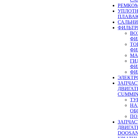
РЕМКОМ
УПЛОТ
ПЛАВА
САЛЬН
ФИЛЬТР
ВО
ФИ
ТО
ФИ
МА
ГИ
ФИ
ФИ
ЭЛЕКТР
ЗАПЧАС
ДВИГАТ
CUMMIN
ТУ
НА
ОБ
ПО
ЗАПЧАС
ДВИГАТ
DOOSAN