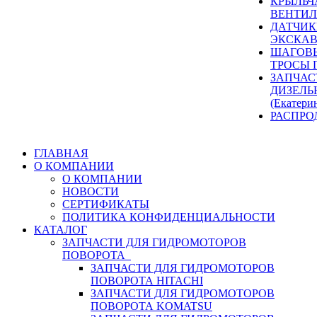
КРЫЛЬЧ
ВЕНТИЛ
ДАТЧИК
ЭКСКАВ
ШАГОВЫ
ТРОСЫ 
ЗАПЧАС
ДИЗЕЛЬ
(Екатери
РАСПРО
ГЛАВНАЯ
О КОМПАНИИ
О КОМПАНИИ
НОВОСТИ
СЕРТИФИКАТЫ
ПОЛИТИКА КОНФИДЕНЦИАЛЬНОСТИ
КАТАЛОГ
ЗАПЧАСТИ ДЛЯ ГИДРОМОТОРОВ
ПОВОРОТА
ЗАПЧАСТИ ДЛЯ ГИДРОМОТОРОВ
ПОВОРОТА HITACHI
ЗАПЧАСТИ ДЛЯ ГИДРОМОТОРОВ
ПОВОРОТА KOMATSU