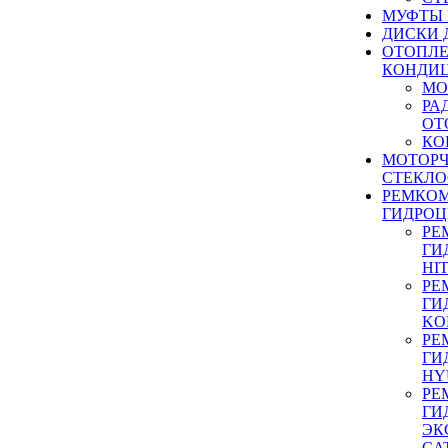
МУФТЫ
ДИСКИ 
ОТОПЛЕ
КОНДИ
МО
РА
ОТ
КО
МОТОР
СТЕКЛО
РЕМКО
ГИДРО
РЕ
ГИ
HI
РЕ
ГИ
KO
РЕ
ГИ
HY
РЕ
ГИ
ЭК
CA