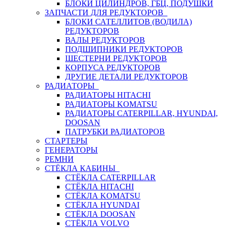
БЛОКИ ЦИЛИНДРОВ, ГБЦ, ПОДУШКИ
ЗАПЧАСТИ ДЛЯ РЕДУКТОРОВ
БЛОКИ САТЕЛЛИТОВ (ВОДИЛА)
РЕДУКТОРОВ
ВАЛЫ РЕДУКТОРОВ
ПОДШИПНИКИ РЕДУКТОРОВ
ШЕСТЕРНИ РЕДУКТОРОВ
КОРПУСА РЕДУКТОРОВ
ДРУГИЕ ДЕТАЛИ РЕДУКТОРОВ
РАДИАТОРЫ
РАДИАТОРЫ HITACHI
РАДИАТОРЫ KOMATSU
РАДИАТОРЫ CATERPILLAR, HYUNDAI,
DOOSAN
ПАТРУБКИ РАДИАТОРОВ
СТАРТЕРЫ
ГЕНЕРАТОРЫ
РЕМНИ
СТЁКЛА КАБИНЫ
СТЁКЛА CATERPILLAR
СТЁКЛА HITACHI
СТЁКЛА KOMATSU
СТЁКЛА HYUNDAI
СТЁКЛА DOOSAN
СТЁКЛА VOLVO