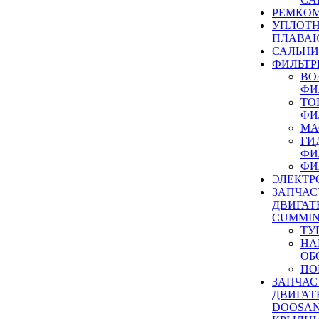
РЕМКОМ
УПЛОТ
ПЛАВА
САЛЬН
ФИЛЬТР
ВО
ФИ
ТО
ФИ
МА
ГИ
ФИ
ФИ
ЭЛЕКТР
ЗАПЧАС
ДВИГАТ
CUMMIN
ТУ
НА
ОБ
ПО
ЗАПЧАС
ДВИГАТ
DOOSAN