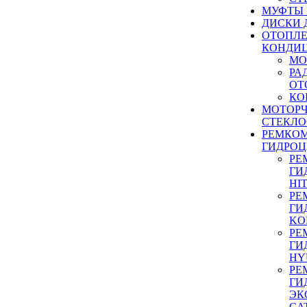
МУФТЫ
ДИСКИ 
ОТОПЛЕ
КОНДИ
МО
РА
ОТ
КО
МОТОР
СТЕКЛО
РЕМКО
ГИДРО
РЕ
ГИ
HI
РЕ
ГИ
KO
РЕ
ГИ
HY
РЕ
ГИ
ЭК
CA