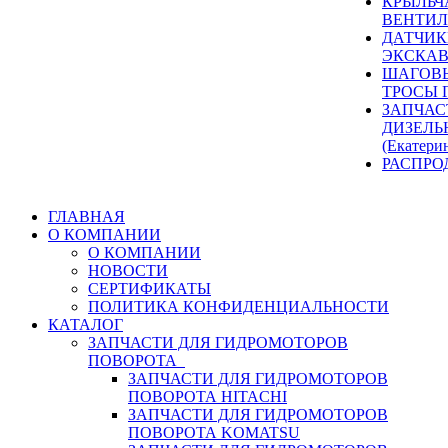
КРЫЛЬЧ
ВЕНТИЛ
ДАТЧИК
ЭКСКАВ
ШАГОВЫ
ТРОСЫ 
ЗАПЧАС
ДИЗЕЛЬ
(Екатери
РАСПРО
ГЛАВНАЯ
О КОМПАНИИ
О КОМПАНИИ
НОВОСТИ
СЕРТИФИКАТЫ
ПОЛИТИКА КОНФИДЕНЦИАЛЬНОСТИ
КАТАЛОГ
ЗАПЧАСТИ ДЛЯ ГИДРОМОТОРОВ
ПОВОРОТА
ЗАПЧАСТИ ДЛЯ ГИДРОМОТОРОВ
ПОВОРОТА HITACHI
ЗАПЧАСТИ ДЛЯ ГИДРОМОТОРОВ
ПОВОРОТА KOMATSU