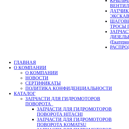
КРЫЛЬЧ
ВЕНТИЛ
ДАТЧИК
ЭКСКАВ
ШАГОВЫ
ТРОСЫ 
ЗАПЧАС
ДИЗЕЛЬ
(Екатери
РАСПРО
ГЛАВНАЯ
О КОМПАНИИ
О КОМПАНИИ
НОВОСТИ
СЕРТИФИКАТЫ
ПОЛИТИКА КОНФИДЕНЦИАЛЬНОСТИ
КАТАЛОГ
ЗАПЧАСТИ ДЛЯ ГИДРОМОТОРОВ
ПОВОРОТА
ЗАПЧАСТИ ДЛЯ ГИДРОМОТОРОВ
ПОВОРОТА HITACHI
ЗАПЧАСТИ ДЛЯ ГИДРОМОТОРОВ
ПОВОРОТА KOMATSU