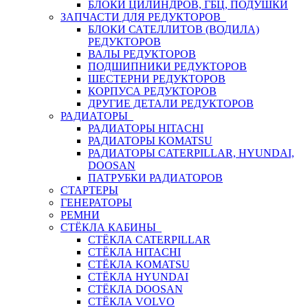
БЛОКИ ЦИЛИНДРОВ, ГБЦ, ПОДУШКИ
ЗАПЧАСТИ ДЛЯ РЕДУКТОРОВ
БЛОКИ САТЕЛЛИТОВ (ВОДИЛА)
РЕДУКТОРОВ
ВАЛЫ РЕДУКТОРОВ
ПОДШИПНИКИ РЕДУКТОРОВ
ШЕСТЕРНИ РЕДУКТОРОВ
КОРПУСА РЕДУКТОРОВ
ДРУГИЕ ДЕТАЛИ РЕДУКТОРОВ
РАДИАТОРЫ
РАДИАТОРЫ HITACHI
РАДИАТОРЫ KOMATSU
РАДИАТОРЫ CATERPILLAR, HYUNDAI,
DOOSAN
ПАТРУБКИ РАДИАТОРОВ
СТАРТЕРЫ
ГЕНЕРАТОРЫ
РЕМНИ
СТЁКЛА КАБИНЫ
СТЁКЛА CATERPILLAR
СТЁКЛА HITACHI
СТЁКЛА KOMATSU
СТЁКЛА HYUNDAI
СТЁКЛА DOOSAN
СТЁКЛА VOLVO