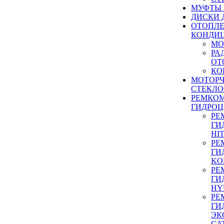
МУФТЫ
ДИСКИ 
ОТОПЛЕ
КОНДИ
МО
РА
ОТ
КО
МОТОР
СТЕКЛО
РЕМКО
ГИДРО
РЕ
ГИ
HI
РЕ
ГИ
KO
РЕ
ГИ
HY
РЕ
ГИ
ЭК
CA