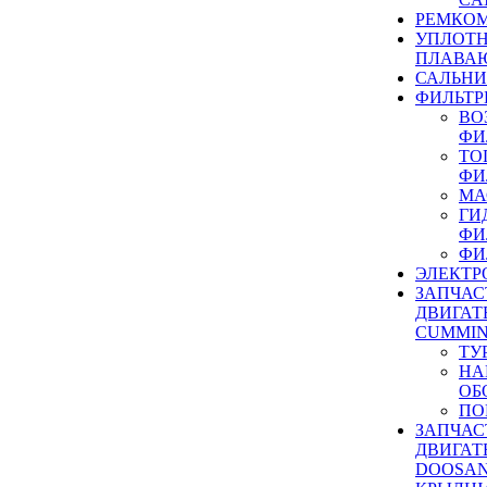
РЕМКОМ
УПЛОТ
ПЛАВА
САЛЬН
ФИЛЬТР
ВО
ФИ
ТО
ФИ
МА
ГИ
ФИ
ФИ
ЭЛЕКТР
ЗАПЧАС
ДВИГАТ
CUMMIN
ТУ
НА
ОБ
ПО
ЗАПЧАС
ДВИГАТ
DOOSAN