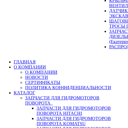
КРЫЛЬЧ
ВЕНТИЛ
ДАТЧИК
ЭКСКАВ
ШАГОВЫ
ТРОСЫ 
ЗАПЧАС
ДИЗЕЛЬ
(Екатери
РАСПРО
ГЛАВНАЯ
О КОМПАНИИ
О КОМПАНИИ
НОВОСТИ
СЕРТИФИКАТЫ
ПОЛИТИКА КОНФИДЕНЦИАЛЬНОСТИ
КАТАЛОГ
ЗАПЧАСТИ ДЛЯ ГИДРОМОТОРОВ
ПОВОРОТА
ЗАПЧАСТИ ДЛЯ ГИДРОМОТОРОВ
ПОВОРОТА HITACHI
ЗАПЧАСТИ ДЛЯ ГИДРОМОТОРОВ
ПОВОРОТА KOMATSU