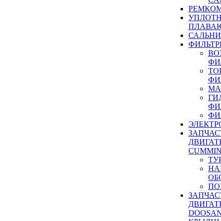
РЕМКОМ
УПЛОТ
ПЛАВА
САЛЬН
ФИЛЬТР
ВО
ФИ
ТО
ФИ
МА
ГИ
ФИ
ФИ
ЭЛЕКТР
ЗАПЧАС
ДВИГАТ
CUMMIN
ТУ
НА
ОБ
ПО
ЗАПЧАС
ДВИГАТ
DOOSAN