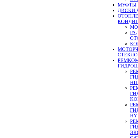
МУФТЫ
ДИСКИ 
ОТОПЛЕ
КОНДИ
МО
РА
ОТ
КО
МОТОР
СТЕКЛО
РЕМКО
ГИДРО
РЕ
ГИ
HI
РЕ
ГИ
KO
РЕ
ГИ
HY
РЕ
ГИ
ЭК
CA