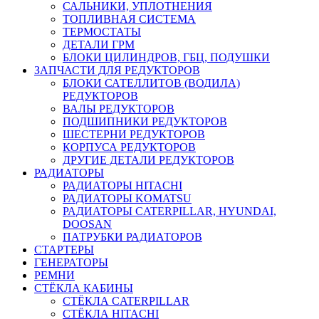
САЛЬНИКИ, УПЛОТНЕНИЯ
ТОПЛИВНАЯ СИСТЕМА
ТЕРМОСТАТЫ
ДЕТАЛИ ГРМ
БЛОКИ ЦИЛИНДРОВ, ГБЦ, ПОДУШКИ
ЗАПЧАСТИ ДЛЯ РЕДУКТОРОВ
БЛОКИ САТЕЛЛИТОВ (ВОДИЛА)
РЕДУКТОРОВ
ВАЛЫ РЕДУКТОРОВ
ПОДШИПНИКИ РЕДУКТОРОВ
ШЕСТЕРНИ РЕДУКТОРОВ
КОРПУСА РЕДУКТОРОВ
ДРУГИЕ ДЕТАЛИ РЕДУКТОРОВ
РАДИАТОРЫ
РАДИАТОРЫ HITACHI
РАДИАТОРЫ KOMATSU
РАДИАТОРЫ CATERPILLAR, HYUNDAI,
DOOSAN
ПАТРУБКИ РАДИАТОРОВ
СТАРТЕРЫ
ГЕНЕРАТОРЫ
РЕМНИ
СТЁКЛА КАБИНЫ
СТЁКЛА CATERPILLAR
СТЁКЛА HITACHI