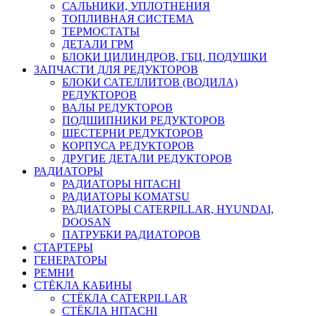
САЛЬНИКИ, УПЛОТНЕНИЯ
ТОПЛИВНАЯ СИСТЕМА
ТЕРМОСТАТЫ
ДЕТАЛИ ГРМ
БЛОКИ ЦИЛИНДРОВ, ГБЦ, ПОДУШКИ
ЗАПЧАСТИ ДЛЯ РЕДУКТОРОВ
БЛОКИ САТЕЛЛИТОВ (ВОДИЛА)
РЕДУКТОРОВ
ВАЛЫ РЕДУКТОРОВ
ПОДШИПНИКИ РЕДУКТОРОВ
ШЕСТЕРНИ РЕДУКТОРОВ
КОРПУСА РЕДУКТОРОВ
ДРУГИЕ ДЕТАЛИ РЕДУКТОРОВ
РАДИАТОРЫ
РАДИАТОРЫ HITACHI
РАДИАТОРЫ KOMATSU
РАДИАТОРЫ CATERPILLAR, HYUNDAI,
DOOSAN
ПАТРУБКИ РАДИАТОРОВ
СТАРТЕРЫ
ГЕНЕРАТОРЫ
РЕМНИ
СТЁКЛА КАБИНЫ
СТЁКЛА CATERPILLAR
СТЁКЛА HITACHI