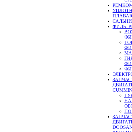
РЕМКОМ
УПЛОТ
ПЛАВА
САЛЬН
ФИЛЬТР
ВО
ФИ
ТО
ФИ
МА
ГИ
ФИ
ФИ
ЭЛЕКТР
ЗАПЧАС
ДВИГАТ
CUMMIN
ТУ
НА
ОБ
ПО
ЗАПЧАС
ДВИГАТ
DOOSAN