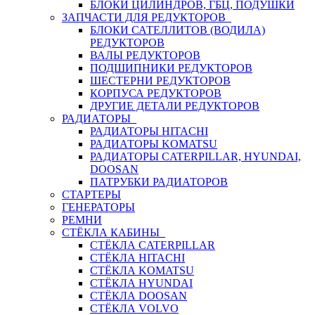
БЛОКИ ЦИЛИНДРОВ, ГБЦ, ПОДУШКИ
ЗАПЧАСТИ ДЛЯ РЕДУКТОРОВ
БЛОКИ САТЕЛЛИТОВ (ВОДИЛА)
РЕДУКТОРОВ
ВАЛЫ РЕДУКТОРОВ
ПОДШИПНИКИ РЕДУКТОРОВ
ШЕСТЕРНИ РЕДУКТОРОВ
КОРПУСА РЕДУКТОРОВ
ДРУГИЕ ДЕТАЛИ РЕДУКТОРОВ
РАДИАТОРЫ
РАДИАТОРЫ HITACHI
РАДИАТОРЫ KOMATSU
РАДИАТОРЫ CATERPILLAR, HYUNDAI,
DOOSAN
ПАТРУБКИ РАДИАТОРОВ
СТАРТЕРЫ
ГЕНЕРАТОРЫ
РЕМНИ
СТЁКЛА КАБИНЫ
СТЁКЛА CATERPILLAR
СТЁКЛА HITACHI
СТЁКЛА KOMATSU
СТЁКЛА HYUNDAI
СТЁКЛА DOOSAN
СТЁКЛА VOLVO