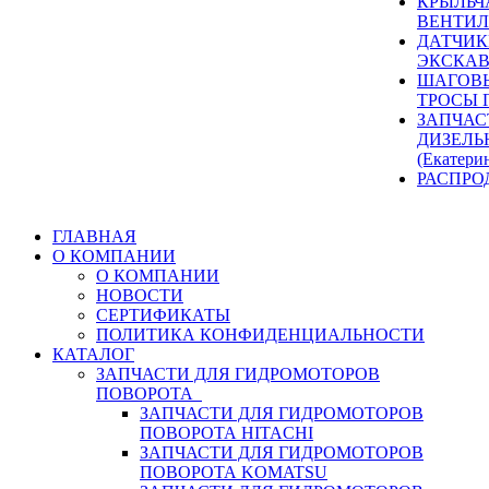
КРЫЛЬЧ
ВЕНТИЛ
ДАТЧИК
ЭКСКАВ
ШАГОВЫ
ТРОСЫ 
ЗАПЧАС
ДИЗЕЛЬ
(Екатери
РАСПРО
ГЛАВНАЯ
О КОМПАНИИ
О КОМПАНИИ
НОВОСТИ
СЕРТИФИКАТЫ
ПОЛИТИКА КОНФИДЕНЦИАЛЬНОСТИ
КАТАЛОГ
ЗАПЧАСТИ ДЛЯ ГИДРОМОТОРОВ
ПОВОРОТА
ЗАПЧАСТИ ДЛЯ ГИДРОМОТОРОВ
ПОВОРОТА HITACHI
ЗАПЧАСТИ ДЛЯ ГИДРОМОТОРОВ
ПОВОРОТА KOMATSU