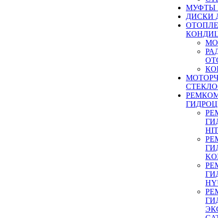
МУФТЫ
ДИСКИ 
ОТОПЛЕ
КОНДИ
МО
РА
ОТ
КО
МОТОР
СТЕКЛО
РЕМКО
ГИДРО
РЕ
ГИ
HI
РЕ
ГИ
KO
РЕ
ГИ
HY
РЕ
ГИ
ЭК
CA