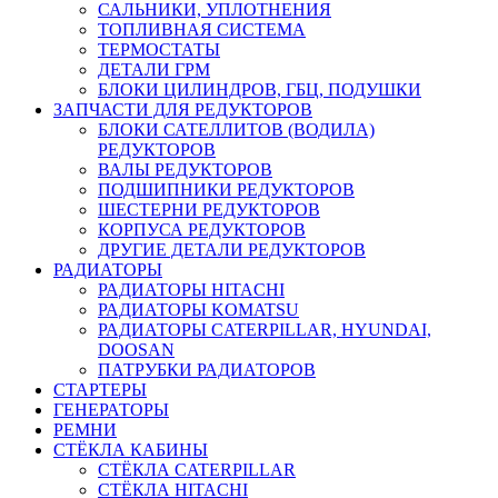
САЛЬНИКИ, УПЛОТНЕНИЯ
ТОПЛИВНАЯ СИСТЕМА
ТЕРМОСТАТЫ
ДЕТАЛИ ГРМ
БЛОКИ ЦИЛИНДРОВ, ГБЦ, ПОДУШКИ
ЗАПЧАСТИ ДЛЯ РЕДУКТОРОВ
БЛОКИ САТЕЛЛИТОВ (ВОДИЛА)
РЕДУКТОРОВ
ВАЛЫ РЕДУКТОРОВ
ПОДШИПНИКИ РЕДУКТОРОВ
ШЕСТЕРНИ РЕДУКТОРОВ
КОРПУСА РЕДУКТОРОВ
ДРУГИЕ ДЕТАЛИ РЕДУКТОРОВ
РАДИАТОРЫ
РАДИАТОРЫ HITACHI
РАДИАТОРЫ KOMATSU
РАДИАТОРЫ CATERPILLAR, HYUNDAI,
DOOSAN
ПАТРУБКИ РАДИАТОРОВ
СТАРТЕРЫ
ГЕНЕРАТОРЫ
РЕМНИ
СТЁКЛА КАБИНЫ
СТЁКЛА CATERPILLAR
СТЁКЛА HITACHI