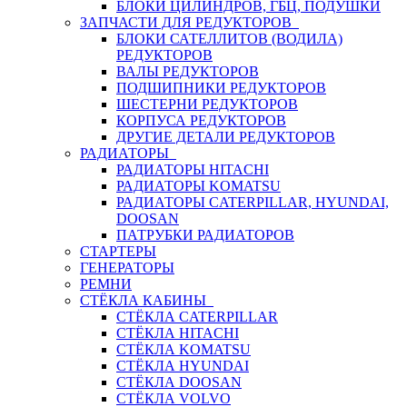
БЛОКИ ЦИЛИНДРОВ, ГБЦ, ПОДУШКИ
ЗАПЧАСТИ ДЛЯ РЕДУКТОРОВ
БЛОКИ САТЕЛЛИТОВ (ВОДИЛА)
РЕДУКТОРОВ
ВАЛЫ РЕДУКТОРОВ
ПОДШИПНИКИ РЕДУКТОРОВ
ШЕСТЕРНИ РЕДУКТОРОВ
КОРПУСА РЕДУКТОРОВ
ДРУГИЕ ДЕТАЛИ РЕДУКТОРОВ
РАДИАТОРЫ
РАДИАТОРЫ HITACHI
РАДИАТОРЫ KOMATSU
РАДИАТОРЫ CATERPILLAR, HYUNDAI,
DOOSAN
ПАТРУБКИ РАДИАТОРОВ
СТАРТЕРЫ
ГЕНЕРАТОРЫ
РЕМНИ
СТЁКЛА КАБИНЫ
СТЁКЛА CATERPILLAR
СТЁКЛА HITACHI
СТЁКЛА KOMATSU
СТЁКЛА HYUNDAI
СТЁКЛА DOOSAN
СТЁКЛА VOLVO