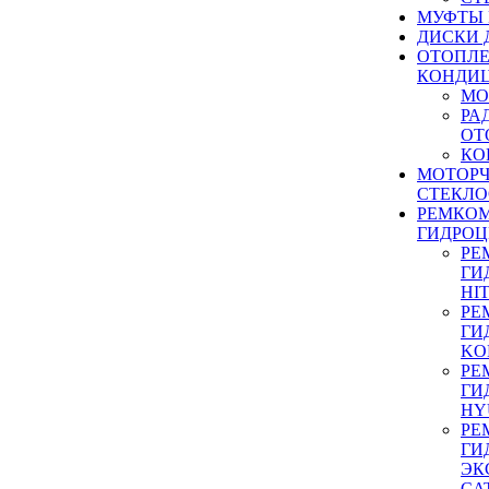
МУФТЫ
ДИСКИ 
ОТОПЛЕ
КОНДИ
МО
РА
ОТ
КО
МОТОР
СТЕКЛО
РЕМКО
ГИДРО
РЕ
ГИ
HI
РЕ
ГИ
KO
РЕ
ГИ
HY
РЕ
ГИ
ЭК
CA