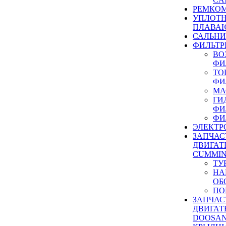
РЕМКОМ
УПЛОТ
ПЛАВА
САЛЬН
ФИЛЬТР
ВО
ФИ
ТО
ФИ
МА
ГИ
ФИ
ФИ
ЭЛЕКТР
ЗАПЧАС
ДВИГАТ
CUMMIN
ТУ
НА
ОБ
ПО
ЗАПЧАС
ДВИГАТ
DOOSAN