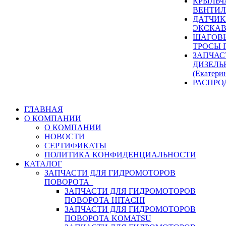
КРЫЛЬЧ
ВЕНТИЛ
ДАТЧИК
ЭКСКАВ
ШАГОВЫ
ТРОСЫ 
ЗАПЧАС
ДИЗЕЛЬ
(Екатери
РАСПРО
ГЛАВНАЯ
О КОМПАНИИ
О КОМПАНИИ
НОВОСТИ
СЕРТИФИКАТЫ
ПОЛИТИКА КОНФИДЕНЦИАЛЬНОСТИ
КАТАЛОГ
ЗАПЧАСТИ ДЛЯ ГИДРОМОТОРОВ
ПОВОРОТА
ЗАПЧАСТИ ДЛЯ ГИДРОМОТОРОВ
ПОВОРОТА HITACHI
ЗАПЧАСТИ ДЛЯ ГИДРОМОТОРОВ
ПОВОРОТА KOMATSU