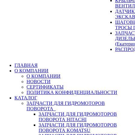
КРЫЛЬЧ
ВЕНТИЛ
ДАТЧИК
ЭКСКАВ
ШАГОВЫ
ТРОСЫ 
ЗАПЧАС
ДИЗЕЛЬ
(Екатери
РАСПРО
ГЛАВНАЯ
О КОМПАНИИ
О КОМПАНИИ
НОВОСТИ
СЕРТИФИКАТЫ
ПОЛИТИКА КОНФИДЕНЦИАЛЬНОСТИ
КАТАЛОГ
ЗАПЧАСТИ ДЛЯ ГИДРОМОТОРОВ
ПОВОРОТА
ЗАПЧАСТИ ДЛЯ ГИДРОМОТОРОВ
ПОВОРОТА HITACHI
ЗАПЧАСТИ ДЛЯ ГИДРОМОТОРОВ
ПОВОРОТА KOMATSU