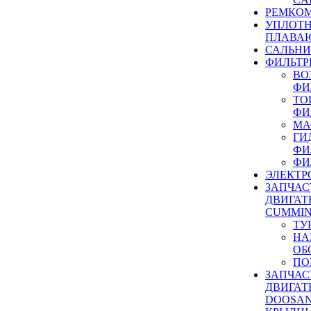
РЕМКОМ
УПЛОТ
ПЛАВА
САЛЬН
ФИЛЬТР
ВО
ФИ
ТО
ФИ
МА
ГИ
ФИ
ФИ
ЭЛЕКТР
ЗАПЧАС
ДВИГАТ
CUMMIN
ТУ
НА
ОБ
ПО
ЗАПЧАС
ДВИГАТ
DOOSAN