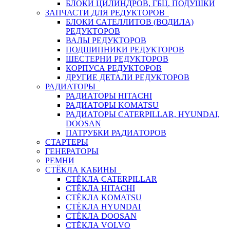
БЛОКИ ЦИЛИНДРОВ, ГБЦ, ПОДУШКИ
ЗАПЧАСТИ ДЛЯ РЕДУКТОРОВ
БЛОКИ САТЕЛЛИТОВ (ВОДИЛА)
РЕДУКТОРОВ
ВАЛЫ РЕДУКТОРОВ
ПОДШИПНИКИ РЕДУКТОРОВ
ШЕСТЕРНИ РЕДУКТОРОВ
КОРПУСА РЕДУКТОРОВ
ДРУГИЕ ДЕТАЛИ РЕДУКТОРОВ
РАДИАТОРЫ
РАДИАТОРЫ HITACHI
РАДИАТОРЫ KOMATSU
РАДИАТОРЫ CATERPILLAR, HYUNDAI,
DOOSAN
ПАТРУБКИ РАДИАТОРОВ
СТАРТЕРЫ
ГЕНЕРАТОРЫ
РЕМНИ
СТЁКЛА КАБИНЫ
СТЁКЛА CATERPILLAR
СТЁКЛА HITACHI
СТЁКЛА KOMATSU
СТЁКЛА HYUNDAI
СТЁКЛА DOOSAN
СТЁКЛА VOLVO