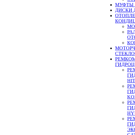
МУФТЫ
ДИСКИ 
ОТОПЛЕ
КОНДИ
МО
РА
ОТ
КО
МОТОР
СТЕКЛО
РЕМКО
ГИДРО
РЕ
ГИ
HI
РЕ
ГИ
KO
РЕ
ГИ
HY
РЕ
ГИ
ЭК
CA