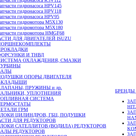
апчасти гидронасоса K3V112
апчасти гидронасоса HPV145
апчасти гидронасоса HPV118
апчасти гидронасоса HPV95
апчасти гидромотора M5X130
апчасти гидромотора M5X180
апчасти гидромотора HMGF68
СТИ ДЛЯ ДВИГАТЕЛЕЙ ISUZU
ПОРШНЕКОМПЛЕКТЫ
ПРОКЛАДКИ
ФОРСУНКИ И ТНВД
СИСТЕМА ОХЛАЖДЕНИЯ, СМАЗКИ
ТУРБИНЫ
ВАЛЫ
ПОДУШКИ ОПОРЫ ДВИГАТЕЛЯ
ВКЛАДЫШИ
КЛАПАНЫ, ПРУЖИНЫ и др.
БРЕНД
САЛЬНИКИ, УПЛОТНЕНИЯ
ТОПЛИВНАЯ СИСТЕМА
ЗА
ТЕРМОСТАТЫ
HIT
ДЕТАЛИ ГРМ
ЗА
БЛОКИ ЦИЛИНДРОВ, ГБЦ, ПОДУШКИ
HA
АСТИ ДЛЯ РЕДУКТОРОВ
ЗА
БЛОКИ САТЕЛЛИТОВ (ВОДИЛА) РЕДУКТОРОВ
KO
ВАЛЫ РЕДУКТОРОВ
ЗА