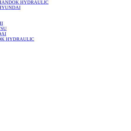
 HANDOK HYDRAULIC
HYUNDAI
I
TSU
DAI
OK HYDRAULIC