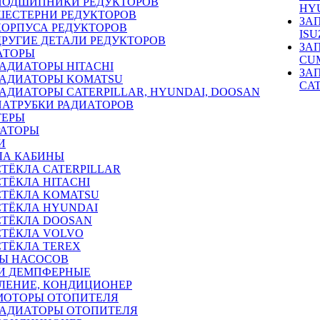
ПОДШИПНИКИ РЕДУКТОРОВ
HY
ШЕСТЕРНИ РЕДУКТОРОВ
ЗА
КОРПУСА РЕДУКТОРОВ
ISU
ДРУГИЕ ДЕТАЛИ РЕДУКТОРОВ
ЗА
АТОРЫ
CU
РАДИАТОРЫ HITACHI
ЗА
РАДИАТОРЫ KOMATSU
CA
РАДИАТОРЫ CATERPILLAR, HYUNDAI, DOOSAN
ПАТРУБКИ РАДИАТОРОВ
ТЕРЫ
РАТОРЫ
И
ЛА КАБИНЫ
СТЁКЛА CATERPILLAR
СТЁКЛА HITACHI
СТЁКЛА KOMATSU
СТЁКЛА HYUNDAI
СТЁКЛА DOOSAN
СТЁКЛА VOLVO
СТЁКЛА TEREX
Ы НАСОСОВ
И ДЕМПФЕРНЫЕ
ЛЕНИЕ, КОНДИЦИОНЕР
МОТОРЫ ОТОПИТЕЛЯ
РАДИАТОРЫ ОТОПИТЕЛЯ