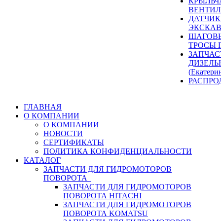
КРЫЛЬЧ
ВЕНТИЛ
ДАТЧИК
ЭКСКАВ
ШАГОВЫ
ТРОСЫ 
ЗАПЧАС
ДИЗЕЛЬ
(Екатери
РАСПРО
ГЛАВНАЯ
О КОМПАНИИ
О КОМПАНИИ
НОВОСТИ
СЕРТИФИКАТЫ
ПОЛИТИКА КОНФИДЕНЦИАЛЬНОСТИ
КАТАЛОГ
ЗАПЧАСТИ ДЛЯ ГИДРОМОТОРОВ
ПОВОРОТА
ЗАПЧАСТИ ДЛЯ ГИДРОМОТОРОВ
ПОВОРОТА HITACHI
ЗАПЧАСТИ ДЛЯ ГИДРОМОТОРОВ
ПОВОРОТА KOMATSU