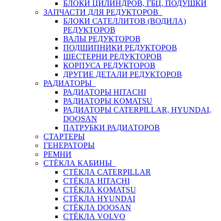
БЛОКИ ЦИЛИНДРОВ, ГБЦ, ПОДУШКИ
ЗАПЧАСТИ ДЛЯ РЕДУКТОРОВ
БЛОКИ САТЕЛЛИТОВ (ВОДИЛА)
РЕДУКТОРОВ
ВАЛЫ РЕДУКТОРОВ
ПОДШИПНИКИ РЕДУКТОРОВ
ШЕСТЕРНИ РЕДУКТОРОВ
КОРПУСА РЕДУКТОРОВ
ДРУГИЕ ДЕТАЛИ РЕДУКТОРОВ
РАДИАТОРЫ
РАДИАТОРЫ HITACHI
РАДИАТОРЫ KOMATSU
РАДИАТОРЫ CATERPILLAR, HYUNDAI,
DOOSAN
ПАТРУБКИ РАДИАТОРОВ
СТАРТЕРЫ
ГЕНЕРАТОРЫ
РЕМНИ
СТЁКЛА КАБИНЫ
СТЁКЛА CATERPILLAR
СТЁКЛА HITACHI
СТЁКЛА KOMATSU
СТЁКЛА HYUNDAI
СТЁКЛА DOOSAN
СТЁКЛА VOLVO