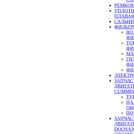
РЕМКОМ
УПЛОТ
ПЛАВА
САЛЬН
ФИЛЬТР
ВО
ФИ
ТО
ФИ
МА
ГИ
ФИ
ФИ
ЭЛЕКТР
ЗАПЧАС
ДВИГАТ
CUMMIN
ТУ
НА
ОБ
ПО
ЗАПЧАС
ДВИГАТ
DOOSAN