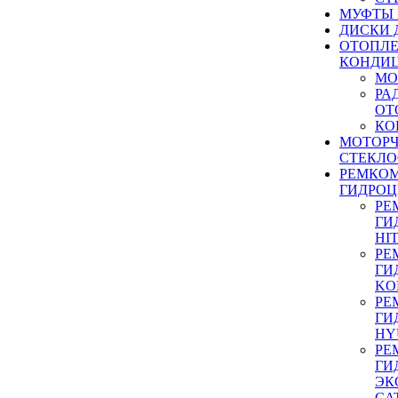
МУФТЫ
ДИСКИ 
ОТОПЛЕ
КОНДИ
МО
РА
ОТ
КО
МОТОР
СТЕКЛО
РЕМКО
ГИДРО
РЕ
ГИ
HI
РЕ
ГИ
KO
РЕ
ГИ
HY
РЕ
ГИ
ЭК
CA