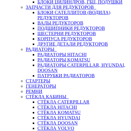
БЛОКИ ЦИЛИНДРОВ, ГБЦ, ПОДУШКИ
ЗАПЧАСТИ ДЛЯ РЕДУКТОРОВ
БЛОКИ САТЕЛЛИТОВ (ВОДИЛА)
РЕДУКТОРОВ
ВАЛЫ РЕДУКТОРОВ
ПОДШИПНИКИ РЕДУКТОРОВ
ШЕСТЕРНИ РЕДУКТОРОВ
КОРПУСА РЕДУКТОРОВ
ДРУГИЕ ДЕТАЛИ РЕДУКТОРОВ
РАДИАТОРЫ
РАДИАТОРЫ HITACHI
РАДИАТОРЫ KOMATSU
РАДИАТОРЫ CATERPILLAR, HYUNDAI,
DOOSAN
ПАТРУБКИ РАДИАТОРОВ
СТАРТЕРЫ
ГЕНЕРАТОРЫ
РЕМНИ
СТЁКЛА КАБИНЫ
СТЁКЛА CATERPILLAR
СТЁКЛА HITACHI
СТЁКЛА KOMATSU
СТЁКЛА HYUNDAI
СТЁКЛА DOOSAN
СТЁКЛА VOLVO