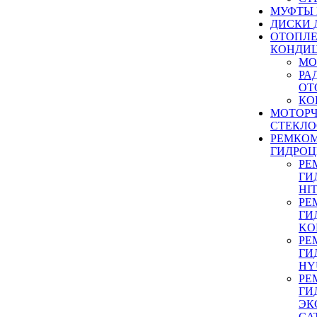
МУФТЫ
ДИСКИ 
ОТОПЛЕ
КОНДИ
МО
РА
ОТ
КО
МОТОР
СТЕКЛО
РЕМКО
ГИДРО
РЕ
ГИ
HI
РЕ
ГИ
KO
РЕ
ГИ
HY
РЕ
ГИ
ЭК
CA