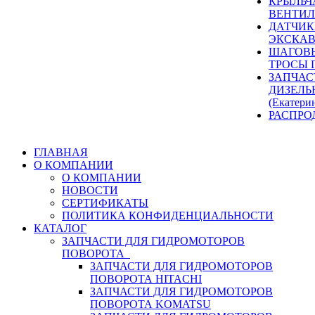
КРЫЛЬЧ
ВЕНТИЛ
ДАТЧИК
ЭКСКАВ
ШАГОВЫ
ТРОСЫ 
ЗАПЧАС
ДИЗЕЛЬ
(Екатери
РАСПРО
ГЛАВНАЯ
О КОМПАНИИ
О КОМПАНИИ
НОВОСТИ
СЕРТИФИКАТЫ
ПОЛИТИКА КОНФИДЕНЦИАЛЬНОСТИ
КАТАЛОГ
ЗАПЧАСТИ ДЛЯ ГИДРОМОТОРОВ
ПОВОРОТА
ЗАПЧАСТИ ДЛЯ ГИДРОМОТОРОВ
ПОВОРОТА HITACHI
ЗАПЧАСТИ ДЛЯ ГИДРОМОТОРОВ
ПОВОРОТА KOMATSU