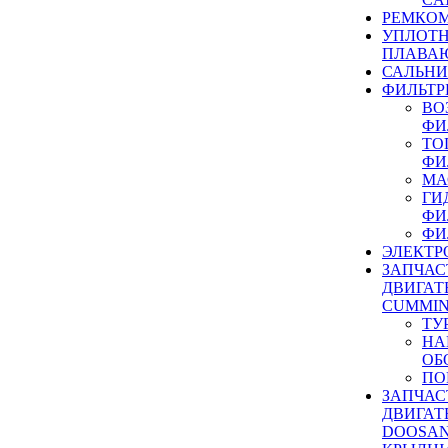
РЕМКОМ
УПЛОТ
ПЛАВА
САЛЬН
ФИЛЬТР
ВО
ФИ
ТО
ФИ
МА
ГИ
ФИ
ФИ
ЭЛЕКТР
ЗАПЧАС
ДВИГАТ
CUMMIN
ТУ
НА
ОБ
ПО
ЗАПЧАС
ДВИГАТ
DOOSAN