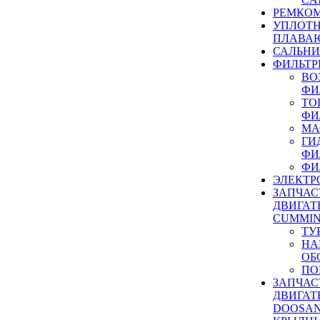
РЕМКОМ
УПЛОТ
ПЛАВА
САЛЬН
ФИЛЬТР
ВО
ФИ
ТО
ФИ
МА
ГИ
ФИ
ФИ
ЭЛЕКТР
ЗАПЧАС
ДВИГАТ
CUMMIN
ТУ
НА
ОБ
ПО
ЗАПЧАС
ДВИГАТ
DOOSAN