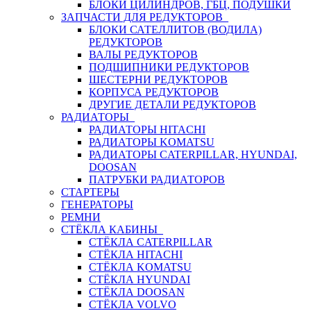
БЛОКИ ЦИЛИНДРОВ, ГБЦ, ПОДУШКИ
ЗАПЧАСТИ ДЛЯ РЕДУКТОРОВ
БЛОКИ САТЕЛЛИТОВ (ВОДИЛА)
РЕДУКТОРОВ
ВАЛЫ РЕДУКТОРОВ
ПОДШИПНИКИ РЕДУКТОРОВ
ШЕСТЕРНИ РЕДУКТОРОВ
КОРПУСА РЕДУКТОРОВ
ДРУГИЕ ДЕТАЛИ РЕДУКТОРОВ
РАДИАТОРЫ
РАДИАТОРЫ HITACHI
РАДИАТОРЫ KOMATSU
РАДИАТОРЫ CATERPILLAR, HYUNDAI,
DOOSAN
ПАТРУБКИ РАДИАТОРОВ
СТАРТЕРЫ
ГЕНЕРАТОРЫ
РЕМНИ
СТЁКЛА КАБИНЫ
СТЁКЛА CATERPILLAR
СТЁКЛА HITACHI
СТЁКЛА KOMATSU
СТЁКЛА HYUNDAI
СТЁКЛА DOOSAN
СТЁКЛА VOLVO