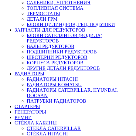
САЛЬНИКИ, УПЛОТНЕНИЯ
ТОПЛИВНАЯ СИСТЕМА
ТЕРМОСТАТЫ
ДЕТАЛИ ГРМ
БЛОКИ ЦИЛИНДРОВ, ГБЦ, ПОДУШКИ
ЗАПЧАСТИ ДЛЯ РЕДУКТОРОВ
БЛОКИ САТЕЛЛИТОВ (ВОДИЛА)
РЕДУКТОРОВ
ВАЛЫ РЕДУКТОРОВ
ПОДШИПНИКИ РЕДУКТОРОВ
ШЕСТЕРНИ РЕДУКТОРОВ
КОРПУСА РЕДУКТОРОВ
ДРУГИЕ ДЕТАЛИ РЕДУКТОРОВ
РАДИАТОРЫ
РАДИАТОРЫ HITACHI
РАДИАТОРЫ KOMATSU
РАДИАТОРЫ CATERPILLAR, HYUNDAI,
DOOSAN
ПАТРУБКИ РАДИАТОРОВ
СТАРТЕРЫ
ГЕНЕРАТОРЫ
РЕМНИ
СТЁКЛА КАБИНЫ
СТЁКЛА CATERPILLAR
СТЁКЛА HITACHI