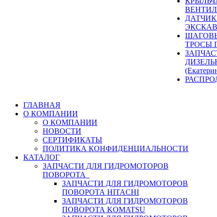
КРЫЛЬЧ
ВЕНТИЛ
ДАТЧИК
ЭКСКАВ
ШАГОВЫ
ТРОСЫ 
ЗАПЧАС
ДИЗЕЛЬ
(Екатери
РАСПРО
ГЛАВНАЯ
О КОМПАНИИ
О КОМПАНИИ
НОВОСТИ
СЕРТИФИКАТЫ
ПОЛИТИКА КОНФИДЕНЦИАЛЬНОСТИ
КАТАЛОГ
ЗАПЧАСТИ ДЛЯ ГИДРОМОТОРОВ
ПОВОРОТА
ЗАПЧАСТИ ДЛЯ ГИДРОМОТОРОВ
ПОВОРОТА HITACHI
ЗАПЧАСТИ ДЛЯ ГИДРОМОТОРОВ
ПОВОРОТА KOMATSU