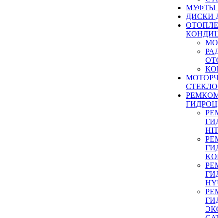
МУФТЫ
ДИСКИ 
ОТОПЛЕ
КОНДИ
МО
РА
ОТ
КО
МОТОР
СТЕКЛО
РЕМКО
ГИДРО
РЕ
ГИ
HI
РЕ
ГИ
KO
РЕ
ГИ
HY
РЕ
ГИ
ЭК
CA