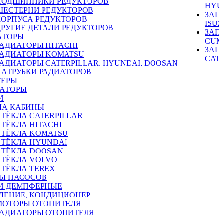
ПОДШИПНИКИ РЕДУКТОРОВ
HY
ШЕСТЕРНИ РЕДУКТОРОВ
ЗА
КОРПУСА РЕДУКТОРОВ
ISU
ДРУГИЕ ДЕТАЛИ РЕДУКТОРОВ
ЗА
АТОРЫ
CU
РАДИАТОРЫ HITACHI
ЗА
РАДИАТОРЫ KOMATSU
CA
РАДИАТОРЫ CATERPILLAR, HYUNDAI, DOOSAN
ПАТРУБКИ РАДИАТОРОВ
ТЕРЫ
РАТОРЫ
И
ЛА КАБИНЫ
СТЁКЛА CATERPILLAR
СТЁКЛА HITACHI
СТЁКЛА KOMATSU
СТЁКЛА HYUNDAI
СТЁКЛА DOOSAN
СТЁКЛА VOLVO
СТЁКЛА TEREX
Ы НАСОСОВ
И ДЕМПФЕРНЫЕ
ЛЕНИЕ, КОНДИЦИОНЕР
МОТОРЫ ОТОПИТЕЛЯ
РАДИАТОРЫ ОТОПИТЕЛЯ