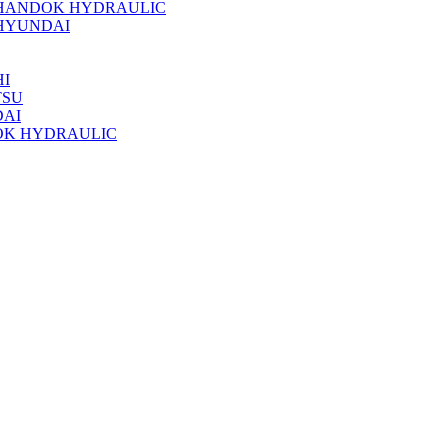
 HANDOK HYDRAULIC
HYUNDAI
I
TSU
DAI
OK HYDRAULIC