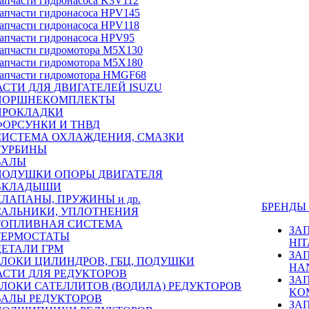
апчасти гидронасоса K3V112
апчасти гидронасоса HPV145
апчасти гидронасоса HPV118
апчасти гидронасоса HPV95
апчасти гидромотора M5X130
апчасти гидромотора M5X180
апчасти гидромотора HMGF68
СТИ ДЛЯ ДВИГАТЕЛЕЙ ISUZU
ПОРШНЕКОМПЛЕКТЫ
ПРОКЛАДКИ
ФОРСУНКИ И ТНВД
СИСТЕМА ОХЛАЖДЕНИЯ, СМАЗКИ
ТУРБИНЫ
ВАЛЫ
ПОДУШКИ ОПОРЫ ДВИГАТЕЛЯ
ВКЛАДЫШИ
КЛАПАНЫ, ПРУЖИНЫ и др.
БРЕНД
САЛЬНИКИ, УПЛОТНЕНИЯ
ТОПЛИВНАЯ СИСТЕМА
ЗА
ТЕРМОСТАТЫ
HIT
ДЕТАЛИ ГРМ
ЗА
БЛОКИ ЦИЛИНДРОВ, ГБЦ, ПОДУШКИ
HA
АСТИ ДЛЯ РЕДУКТОРОВ
ЗА
БЛОКИ САТЕЛЛИТОВ (ВОДИЛА) РЕДУКТОРОВ
KO
ВАЛЫ РЕДУКТОРОВ
ЗА