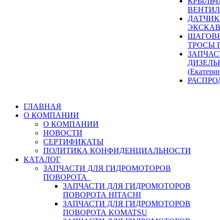
КРЫЛЬЧ
ВЕНТИЛ
ДАТЧИК
ЭКСКАВ
ШАГОВЫ
ТРОСЫ 
ЗАПЧАС
ДИЗЕЛЬ
(Екатери
РАСПРО
ГЛАВНАЯ
О КОМПАНИИ
О КОМПАНИИ
НОВОСТИ
СЕРТИФИКАТЫ
ПОЛИТИКА КОНФИДЕНЦИАЛЬНОСТИ
КАТАЛОГ
ЗАПЧАСТИ ДЛЯ ГИДРОМОТОРОВ
ПОВОРОТА
ЗАПЧАСТИ ДЛЯ ГИДРОМОТОРОВ
ПОВОРОТА HITACHI
ЗАПЧАСТИ ДЛЯ ГИДРОМОТОРОВ
ПОВОРОТА KOMATSU