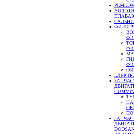
РЕМКОМ
УПЛОТ
ПЛАВА
САЛЬН
ФИЛЬТР
ВО
ФИ
ТО
ФИ
МА
ГИ
ФИ
ФИ
ЭЛЕКТР
ЗАПЧАС
ДВИГАТ
CUMMIN
ТУ
НА
ОБ
ПО
ЗАПЧАС
ДВИГАТ
DOOSAN