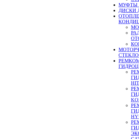
МУФТЫ
ДИСКИ 
ОТОПЛЕ
КОНДИ
МО
РА
ОТ
КО
МОТОР
СТЕКЛО
РЕМКО
ГИДРО
РЕ
ГИ
HI
РЕ
ГИ
KO
РЕ
ГИ
HY
РЕ
ГИ
ЭК
CA