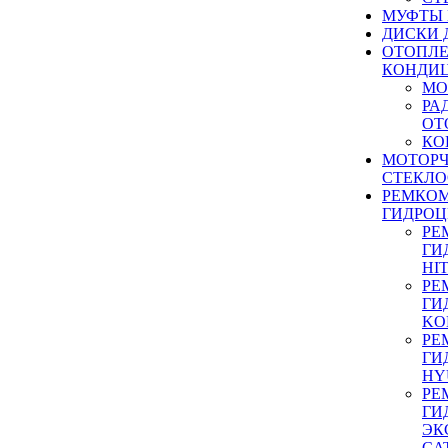
МУФТЫ
ДИСКИ 
ОТОПЛЕ
КОНДИ
МО
РА
ОТ
КО
МОТОР
СТЕКЛО
РЕМКО
ГИДРО
РЕ
ГИ
HI
РЕ
ГИ
KO
РЕ
ГИ
HY
РЕ
ГИ
ЭК
CA