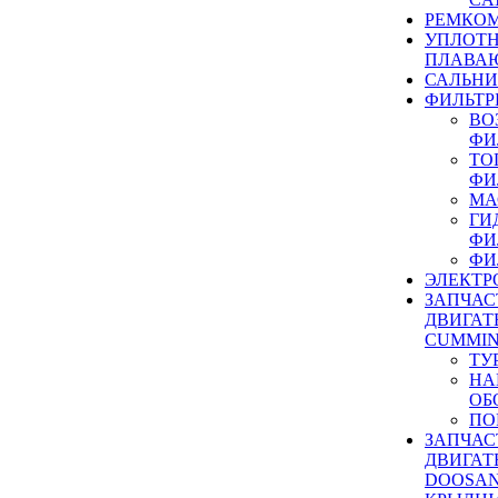
РЕМКОМ
УПЛОТ
ПЛАВА
САЛЬН
ФИЛЬТР
ВО
ФИ
ТО
ФИ
МА
ГИ
ФИ
ФИ
ЭЛЕКТР
ЗАПЧАС
ДВИГАТ
CUMMIN
ТУ
НА
ОБ
ПО
ЗАПЧАС
ДВИГАТ
DOOSAN