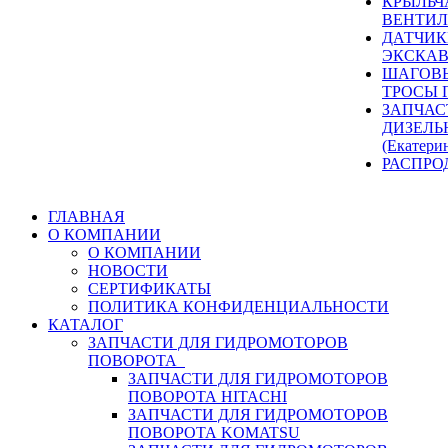
КРЫЛЬЧ
ВЕНТИЛ
ДАТЧИК
ЭКСКАВ
ШАГОВЫ
ТРОСЫ 
ЗАПЧАС
ДИЗЕЛЬ
(Екатери
РАСПРО
ГЛАВНАЯ
О КОМПАНИИ
О КОМПАНИИ
НОВОСТИ
СЕРТИФИКАТЫ
ПОЛИТИКА КОНФИДЕНЦИАЛЬНОСТИ
КАТАЛОГ
ЗАПЧАСТИ ДЛЯ ГИДРОМОТОРОВ
ПОВОРОТА
ЗАПЧАСТИ ДЛЯ ГИДРОМОТОРОВ
ПОВОРОТА HITACHI
ЗАПЧАСТИ ДЛЯ ГИДРОМОТОРОВ
ПОВОРОТА KOMATSU