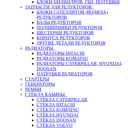
БЛОКИ ЦИЛИНДРОВ, ГБЦ, ПОДУШКИ
ЗАПЧАСТИ ДЛЯ РЕДУКТОРОВ
БЛОКИ САТЕЛЛИТОВ (ВОДИЛА)
РЕДУКТОРОВ
ВАЛЫ РЕДУКТОРОВ
ПОДШИПНИКИ РЕДУКТОРОВ
ШЕСТЕРНИ РЕДУКТОРОВ
КОРПУСА РЕДУКТОРОВ
ДРУГИЕ ДЕТАЛИ РЕДУКТОРОВ
РАДИАТОРЫ
РАДИАТОРЫ HITACHI
РАДИАТОРЫ KOMATSU
РАДИАТОРЫ CATERPILLAR, HYUNDAI,
DOOSAN
ПАТРУБКИ РАДИАТОРОВ
СТАРТЕРЫ
ГЕНЕРАТОРЫ
РЕМНИ
СТЁКЛА КАБИНЫ
СТЁКЛА CATERPILLAR
СТЁКЛА HITACHI
СТЁКЛА KOMATSU
СТЁКЛА HYUNDAI
СТЁКЛА DOOSAN
СТЁКЛА VOLVO