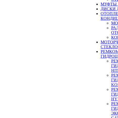
МУФТЫ
ДИСКИ 
ОТОПЛЕ
КОНДИ
МО
РА
ОТ
КО
МОТОР
СТЕКЛО
РЕМКО
ГИДРО
РЕ
ГИ
HI
РЕ
ГИ
KO
РЕ
ГИ
HY
РЕ
ГИ
ЭК
CA