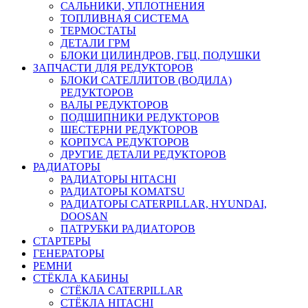
САЛЬНИКИ, УПЛОТНЕНИЯ
ТОПЛИВНАЯ СИСТЕМА
ТЕРМОСТАТЫ
ДЕТАЛИ ГРМ
БЛОКИ ЦИЛИНДРОВ, ГБЦ, ПОДУШКИ
ЗАПЧАСТИ ДЛЯ РЕДУКТОРОВ
БЛОКИ САТЕЛЛИТОВ (ВОДИЛА)
РЕДУКТОРОВ
ВАЛЫ РЕДУКТОРОВ
ПОДШИПНИКИ РЕДУКТОРОВ
ШЕСТЕРНИ РЕДУКТОРОВ
КОРПУСА РЕДУКТОРОВ
ДРУГИЕ ДЕТАЛИ РЕДУКТОРОВ
РАДИАТОРЫ
РАДИАТОРЫ HITACHI
РАДИАТОРЫ KOMATSU
РАДИАТОРЫ CATERPILLAR, HYUNDAI,
DOOSAN
ПАТРУБКИ РАДИАТОРОВ
СТАРТЕРЫ
ГЕНЕРАТОРЫ
РЕМНИ
СТЁКЛА КАБИНЫ
СТЁКЛА CATERPILLAR
СТЁКЛА HITACHI