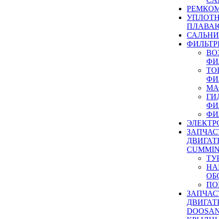
РЕМКОМ
УПЛОТ
ПЛАВА
САЛЬН
ФИЛЬТР
ВО
ФИ
ТО
ФИ
МА
ГИ
ФИ
ФИ
ЭЛЕКТР
ЗАПЧАС
ДВИГАТ
CUMMIN
ТУ
НА
ОБ
ПО
ЗАПЧАС
ДВИГАТ
DOOSAN