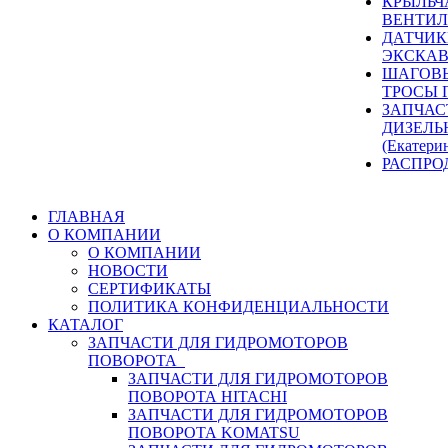
КРЫЛЬЧ
ВЕНТИЛ
ДАТЧИК
ЭКСКАВ
ШАГОВЫ
ТРОСЫ 
ЗАПЧАС
ДИЗЕЛЬ
(Екатери
РАСПРО
ГЛАВНАЯ
О КОМПАНИИ
О КОМПАНИИ
НОВОСТИ
СЕРТИФИКАТЫ
ПОЛИТИКА КОНФИДЕНЦИАЛЬНОСТИ
КАТАЛОГ
ЗАПЧАСТИ ДЛЯ ГИДРОМОТОРОВ
ПОВОРОТА
ЗАПЧАСТИ ДЛЯ ГИДРОМОТОРОВ
ПОВОРОТА HITACHI
ЗАПЧАСТИ ДЛЯ ГИДРОМОТОРОВ
ПОВОРОТА KOMATSU