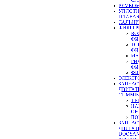
РЕМКОМ
УПЛОТ
ПЛАВА
САЛЬН
ФИЛЬТР
ВО
ФИ
ТО
ФИ
МА
ГИ
ФИ
ФИ
ЭЛЕКТР
ЗАПЧАС
ДВИГАТ
CUMMIN
ТУ
НА
ОБ
ПО
ЗАПЧАС
ДВИГАТ
DOOSAN