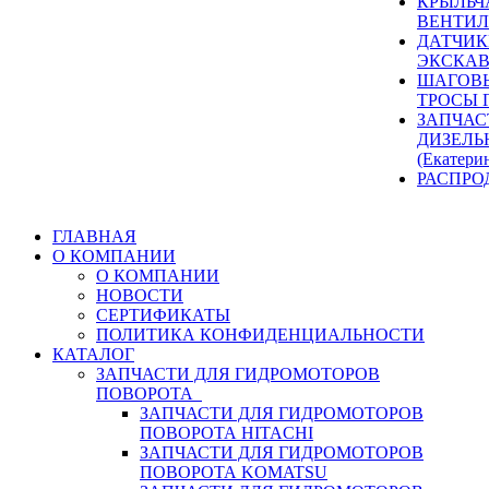
КРЫЛЬЧ
ВЕНТИЛ
ДАТЧИК
ЭКСКАВ
ШАГОВЫ
ТРОСЫ 
ЗАПЧАС
ДИЗЕЛЬ
(Екатери
РАСПРО
ГЛАВНАЯ
О КОМПАНИИ
О КОМПАНИИ
НОВОСТИ
СЕРТИФИКАТЫ
ПОЛИТИКА КОНФИДЕНЦИАЛЬНОСТИ
КАТАЛОГ
ЗАПЧАСТИ ДЛЯ ГИДРОМОТОРОВ
ПОВОРОТА
ЗАПЧАСТИ ДЛЯ ГИДРОМОТОРОВ
ПОВОРОТА HITACHI
ЗАПЧАСТИ ДЛЯ ГИДРОМОТОРОВ
ПОВОРОТА KOMATSU