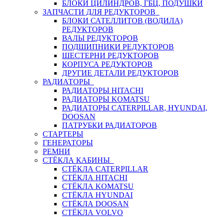
БЛОКИ ЦИЛИНДРОВ, ГБЦ, ПОДУШКИ
ЗАПЧАСТИ ДЛЯ РЕДУКТОРОВ
БЛОКИ САТЕЛЛИТОВ (ВОДИЛА)
РЕДУКТОРОВ
ВАЛЫ РЕДУКТОРОВ
ПОДШИПНИКИ РЕДУКТОРОВ
ШЕСТЕРНИ РЕДУКТОРОВ
КОРПУСА РЕДУКТОРОВ
ДРУГИЕ ДЕТАЛИ РЕДУКТОРОВ
РАДИАТОРЫ
РАДИАТОРЫ HITACHI
РАДИАТОРЫ KOMATSU
РАДИАТОРЫ CATERPILLAR, HYUNDAI,
DOOSAN
ПАТРУБКИ РАДИАТОРОВ
СТАРТЕРЫ
ГЕНЕРАТОРЫ
РЕМНИ
СТЁКЛА КАБИНЫ
СТЁКЛА CATERPILLAR
СТЁКЛА HITACHI
СТЁКЛА KOMATSU
СТЁКЛА HYUNDAI
СТЁКЛА DOOSAN
СТЁКЛА VOLVO