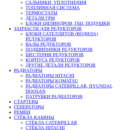
САЛЬНИКИ, УПЛОТНЕНИЯ
ТОПЛИВНАЯ СИСТЕМА
ТЕРМОСТАТЫ
ДЕТАЛИ ГРМ
БЛОКИ ЦИЛИНДРОВ, ГБЦ, ПОДУШКИ
ЗАПЧАСТИ ДЛЯ РЕДУКТОРОВ
БЛОКИ САТЕЛЛИТОВ (ВОДИЛА)
РЕДУКТОРОВ
ВАЛЫ РЕДУКТОРОВ
ПОДШИПНИКИ РЕДУКТОРОВ
ШЕСТЕРНИ РЕДУКТОРОВ
КОРПУСА РЕДУКТОРОВ
ДРУГИЕ ДЕТАЛИ РЕДУКТОРОВ
РАДИАТОРЫ
РАДИАТОРЫ HITACHI
РАДИАТОРЫ KOMATSU
РАДИАТОРЫ CATERPILLAR, HYUNDAI,
DOOSAN
ПАТРУБКИ РАДИАТОРОВ
СТАРТЕРЫ
ГЕНЕРАТОРЫ
РЕМНИ
СТЁКЛА КАБИНЫ
СТЁКЛА CATERPILLAR
СТЁКЛА HITACHI