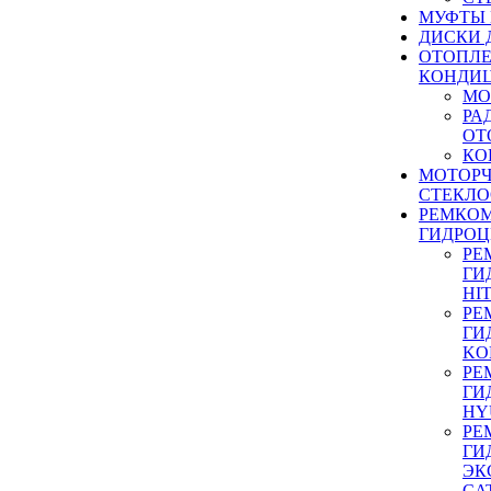
МУФТЫ
ДИСКИ 
ОТОПЛЕ
КОНДИ
МО
РА
ОТ
КО
МОТОР
СТЕКЛО
РЕМКО
ГИДРО
РЕ
ГИ
HI
РЕ
ГИ
KO
РЕ
ГИ
HY
РЕ
ГИ
ЭК
CA