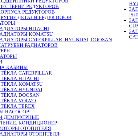
ПОДШИПНИКИ РЕДУКТОРОВ
HY
ШЕСТЕРНИ РЕДУКТОРОВ
ЗА
КОРПУСА РЕДУКТОРОВ
ISU
ДРУГИЕ ДЕТАЛИ РЕДУКТОРОВ
ЗА
АТОРЫ
CU
РАДИАТОРЫ HITACHI
ЗА
РАДИАТОРЫ KOMATSU
CA
РАДИАТОРЫ CATERPILLAR, HYUNDAI, DOOSAN
ПАТРУБКИ РАДИАТОРОВ
ТЕРЫ
РАТОРЫ
И
ЛА КАБИНЫ
СТЁКЛА CATERPILLAR
СТЁКЛА HITACHI
СТЁКЛА KOMATSU
СТЁКЛА HYUNDAI
СТЁКЛА DOOSAN
СТЁКЛА VOLVO
СТЁКЛА TEREX
Ы НАСОСОВ
И ДЕМПФЕРНЫЕ
ЛЕНИЕ, КОНДИЦИОНЕР
МОТОРЫ ОТОПИТЕЛЯ
РАДИАТОРЫ ОТОПИТЕЛЯ