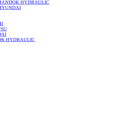
 HANDOK HYDRAULIC
HYUNDAI
I
TSU
DAI
OK HYDRAULIC