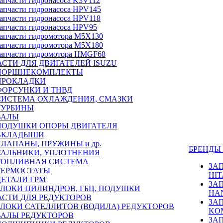
апчасти гидронасоса K3V112
апчасти гидронасоса HPV145
апчасти гидронасоса HPV118
апчасти гидронасоса HPV95
апчасти гидромотора M5X130
апчасти гидромотора M5X180
апчасти гидромотора HMGF68
СТИ ДЛЯ ДВИГАТЕЛЕЙ ISUZU
ПОРШНЕКОМПЛЕКТЫ
ПРОКЛАДКИ
ФОРСУНКИ И ТНВД
СИСТЕМА ОХЛАЖДЕНИЯ, СМАЗКИ
ТУРБИНЫ
ВАЛЫ
ПОДУШКИ ОПОРЫ ДВИГАТЕЛЯ
ВКЛАДЫШИ
КЛАПАНЫ, ПРУЖИНЫ и др.
БРЕНД
САЛЬНИКИ, УПЛОТНЕНИЯ
ТОПЛИВНАЯ СИСТЕМА
ЗА
ТЕРМОСТАТЫ
HIT
ДЕТАЛИ ГРМ
ЗА
БЛОКИ ЦИЛИНДРОВ, ГБЦ, ПОДУШКИ
HA
АСТИ ДЛЯ РЕДУКТОРОВ
ЗА
БЛОКИ САТЕЛЛИТОВ (ВОДИЛА) РЕДУКТОРОВ
KO
ВАЛЫ РЕДУКТОРОВ
ЗА