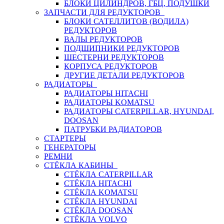
БЛОКИ ЦИЛИНДРОВ, ГБЦ, ПОДУШКИ
ЗАПЧАСТИ ДЛЯ РЕДУКТОРОВ
БЛОКИ САТЕЛЛИТОВ (ВОДИЛА)
РЕДУКТОРОВ
ВАЛЫ РЕДУКТОРОВ
ПОДШИПНИКИ РЕДУКТОРОВ
ШЕСТЕРНИ РЕДУКТОРОВ
КОРПУСА РЕДУКТОРОВ
ДРУГИЕ ДЕТАЛИ РЕДУКТОРОВ
РАДИАТОРЫ
РАДИАТОРЫ HITACHI
РАДИАТОРЫ KOMATSU
РАДИАТОРЫ CATERPILLAR, HYUNDAI,
DOOSAN
ПАТРУБКИ РАДИАТОРОВ
СТАРТЕРЫ
ГЕНЕРАТОРЫ
РЕМНИ
СТЁКЛА КАБИНЫ
СТЁКЛА CATERPILLAR
СТЁКЛА HITACHI
СТЁКЛА KOMATSU
СТЁКЛА HYUNDAI
СТЁКЛА DOOSAN
СТЁКЛА VOLVO