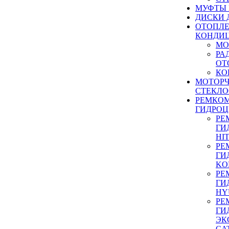
МУФТЫ
ДИСКИ 
ОТОПЛЕ
КОНДИ
МО
РА
ОТ
КО
МОТОР
СТЕКЛО
РЕМКО
ГИДРО
РЕ
ГИ
HI
РЕ
ГИ
KO
РЕ
ГИ
HY
РЕ
ГИ
ЭК
CA