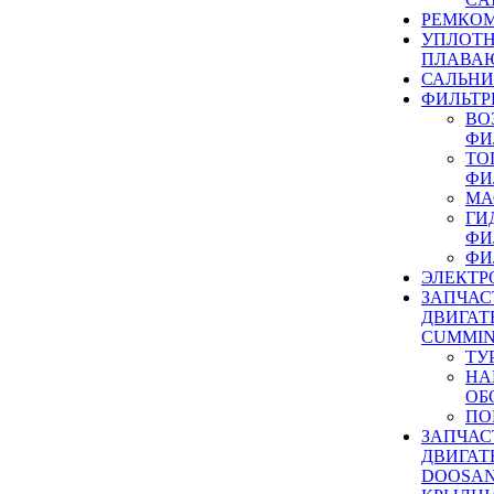
РЕМКОМ
УПЛОТ
ПЛАВА
САЛЬН
ФИЛЬТР
ВО
ФИ
ТО
ФИ
МА
ГИ
ФИ
ФИ
ЭЛЕКТР
ЗАПЧАС
ДВИГАТ
CUMMIN
ТУ
НА
ОБ
ПО
ЗАПЧАС
ДВИГАТ
DOOSAN