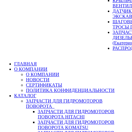
КРЫЛЬЧ
ВЕНТИЛ
ДАТЧИК
ЭКСКАВ
ШАГОВЫ
ТРОСЫ 
ЗАПЧАС
ДИЗЕЛЬ
(Екатери
РАСПРО
ГЛАВНАЯ
О КОМПАНИИ
О КОМПАНИИ
НОВОСТИ
СЕРТИФИКАТЫ
ПОЛИТИКА КОНФИДЕНЦИАЛЬНОСТИ
КАТАЛОГ
ЗАПЧАСТИ ДЛЯ ГИДРОМОТОРОВ
ПОВОРОТА
ЗАПЧАСТИ ДЛЯ ГИДРОМОТОРОВ
ПОВОРОТА HITACHI
ЗАПЧАСТИ ДЛЯ ГИДРОМОТОРОВ
ПОВОРОТА KOMATSU