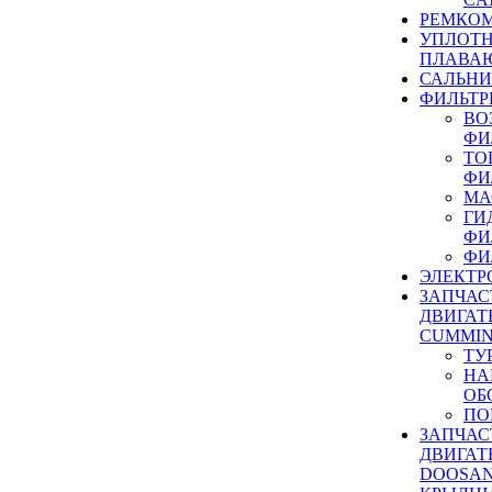
РЕМКОМ
УПЛОТ
ПЛАВА
САЛЬН
ФИЛЬТР
ВО
ФИ
ТО
ФИ
МА
ГИ
ФИ
ФИ
ЭЛЕКТР
ЗАПЧАС
ДВИГАТ
CUMMIN
ТУ
НА
ОБ
ПО
ЗАПЧАС
ДВИГАТ
DOOSAN