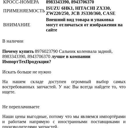
КРОСС-НОМЕРА
8983343390, 8943706370
ISUZU 6HK1, HITACHI ZX330,
ПРИМЕНЯЕМОСТЬ
ZW220/250, JCB JS330/360, CASE
Внешний вид товара и упаковка
ВНИМАНИЕ
могут отличаться от изображения на
сайте
В наличии
Почему купить
8976023790
Сальник коленвала задний,
8983343390, 8943706370
лучше в компании
ИмпортТехПродукция?
Искать больше не нужно
На нашем складе доступен огромный выбор самых
востребованных запчастей. У нас Вы всегда найдете то, что
ищете.
Не переплачиваете
Наши цены выгодные, потому что мы являемся импортёрами
и работаем напрямую с иностранными поставщиками и
производителями запчастей.