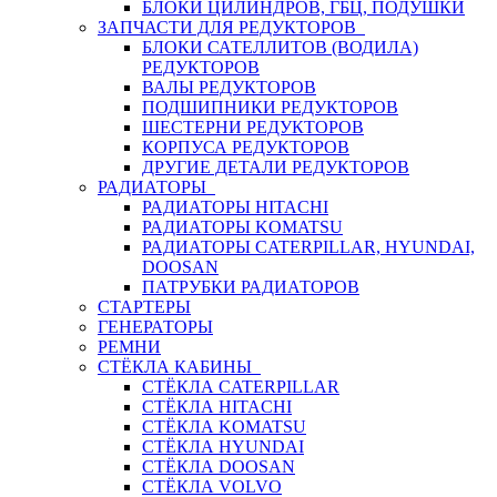
БЛОКИ ЦИЛИНДРОВ, ГБЦ, ПОДУШКИ
ЗАПЧАСТИ ДЛЯ РЕДУКТОРОВ
БЛОКИ САТЕЛЛИТОВ (ВОДИЛА)
РЕДУКТОРОВ
ВАЛЫ РЕДУКТОРОВ
ПОДШИПНИКИ РЕДУКТОРОВ
ШЕСТЕРНИ РЕДУКТОРОВ
КОРПУСА РЕДУКТОРОВ
ДРУГИЕ ДЕТАЛИ РЕДУКТОРОВ
РАДИАТОРЫ
РАДИАТОРЫ HITACHI
РАДИАТОРЫ KOMATSU
РАДИАТОРЫ CATERPILLAR, HYUNDAI,
DOOSAN
ПАТРУБКИ РАДИАТОРОВ
СТАРТЕРЫ
ГЕНЕРАТОРЫ
РЕМНИ
СТЁКЛА КАБИНЫ
СТЁКЛА CATERPILLAR
СТЁКЛА HITACHI
СТЁКЛА KOMATSU
СТЁКЛА HYUNDAI
СТЁКЛА DOOSAN
СТЁКЛА VOLVO