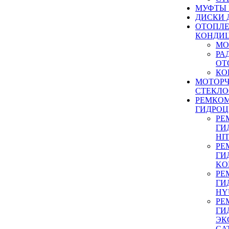
МУФТЫ
ДИСКИ 
ОТОПЛЕ
КОНДИ
МО
РА
ОТ
КО
МОТОР
СТЕКЛО
РЕМКО
ГИДРО
РЕ
ГИ
HI
РЕ
ГИ
KO
РЕ
ГИ
HY
РЕ
ГИ
ЭК
CA