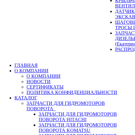
КРЫЛЬЧ
ВЕНТИЛ
ДАТЧИК
ЭКСКАВ
ШАГОВЫ
ТРОСЫ 
ЗАПЧАС
ДИЗЕЛЬ
(Екатери
РАСПРО
ГЛАВНАЯ
О КОМПАНИИ
О КОМПАНИИ
НОВОСТИ
СЕРТИФИКАТЫ
ПОЛИТИКА КОНФИДЕНЦИАЛЬНОСТИ
КАТАЛОГ
ЗАПЧАСТИ ДЛЯ ГИДРОМОТОРОВ
ПОВОРОТА
ЗАПЧАСТИ ДЛЯ ГИДРОМОТОРОВ
ПОВОРОТА HITACHI
ЗАПЧАСТИ ДЛЯ ГИДРОМОТОРОВ
ПОВОРОТА KOMATSU