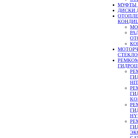
МУФТЫ
ДИСКИ 
ОТОПЛЕ
КОНДИ
МО
РА
ОТ
КО
МОТОР
СТЕКЛО
РЕМКО
ГИДРО
РЕ
ГИ
HI
РЕ
ГИ
KO
РЕ
ГИ
HY
РЕ
ГИ
ЭК
CA