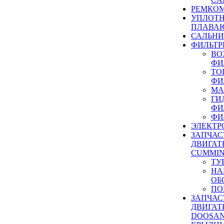
РЕМКОМ
УПЛОТ
ПЛАВА
САЛЬН
ФИЛЬТР
ВО
ФИ
ТО
ФИ
МА
ГИ
ФИ
ФИ
ЭЛЕКТР
ЗАПЧАС
ДВИГАТ
CUMMIN
ТУ
НА
ОБ
ПО
ЗАПЧАС
ДВИГАТ
DOOSAN