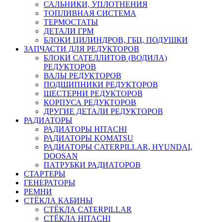
САЛЬНИКИ, УПЛОТНЕНИЯ
ТОПЛИВНАЯ СИСТЕМА
ТЕРМОСТАТЫ
ДЕТАЛИ ГРМ
БЛОКИ ЦИЛИНДРОВ, ГБЦ, ПОДУШКИ
ЗАПЧАСТИ ДЛЯ РЕДУКТОРОВ
БЛОКИ САТЕЛЛИТОВ (ВОДИЛА)
РЕДУКТОРОВ
ВАЛЫ РЕДУКТОРОВ
ПОДШИПНИКИ РЕДУКТОРОВ
ШЕСТЕРНИ РЕДУКТОРОВ
КОРПУСА РЕДУКТОРОВ
ДРУГИЕ ДЕТАЛИ РЕДУКТОРОВ
РАДИАТОРЫ
РАДИАТОРЫ HITACHI
РАДИАТОРЫ KOMATSU
РАДИАТОРЫ CATERPILLAR, HYUNDAI,
DOOSAN
ПАТРУБКИ РАДИАТОРОВ
СТАРТЕРЫ
ГЕНЕРАТОРЫ
РЕМНИ
СТЁКЛА КАБИНЫ
СТЁКЛА CATERPILLAR
СТЁКЛА HITACHI