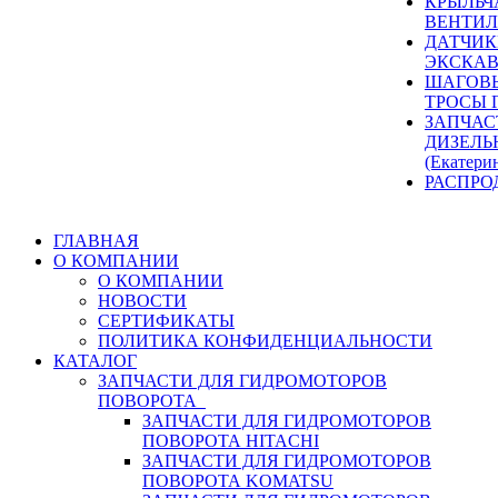
КРЫЛЬЧ
ВЕНТИЛ
ДАТЧИК
ЭКСКАВ
ШАГОВЫ
ТРОСЫ 
ЗАПЧАС
ДИЗЕЛЬ
(Екатери
РАСПРО
ГЛАВНАЯ
О КОМПАНИИ
О КОМПАНИИ
НОВОСТИ
СЕРТИФИКАТЫ
ПОЛИТИКА КОНФИДЕНЦИАЛЬНОСТИ
КАТАЛОГ
ЗАПЧАСТИ ДЛЯ ГИДРОМОТОРОВ
ПОВОРОТА
ЗАПЧАСТИ ДЛЯ ГИДРОМОТОРОВ
ПОВОРОТА HITACHI
ЗАПЧАСТИ ДЛЯ ГИДРОМОТОРОВ
ПОВОРОТА KOMATSU