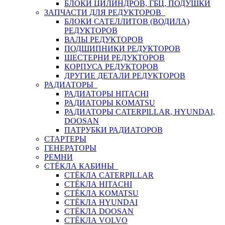
БЛОКИ ЦИЛИНДРОВ, ГБЦ, ПОДУШКИ
ЗАПЧАСТИ ДЛЯ РЕДУКТОРОВ
БЛОКИ САТЕЛЛИТОВ (ВОДИЛА)
РЕДУКТОРОВ
ВАЛЫ РЕДУКТОРОВ
ПОДШИПНИКИ РЕДУКТОРОВ
ШЕСТЕРНИ РЕДУКТОРОВ
КОРПУСА РЕДУКТОРОВ
ДРУГИЕ ДЕТАЛИ РЕДУКТОРОВ
РАДИАТОРЫ
РАДИАТОРЫ HITACHI
РАДИАТОРЫ KOMATSU
РАДИАТОРЫ CATERPILLAR, HYUNDAI,
DOOSAN
ПАТРУБКИ РАДИАТОРОВ
СТАРТЕРЫ
ГЕНЕРАТОРЫ
РЕМНИ
СТЁКЛА КАБИНЫ
СТЁКЛА CATERPILLAR
СТЁКЛА HITACHI
СТЁКЛА KOMATSU
СТЁКЛА HYUNDAI
СТЁКЛА DOOSAN
СТЁКЛА VOLVO