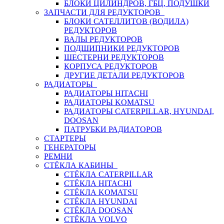
БЛОКИ ЦИЛИНДРОВ, ГБЦ, ПОДУШКИ
ЗАПЧАСТИ ДЛЯ РЕДУКТОРОВ
БЛОКИ САТЕЛЛИТОВ (ВОДИЛА)
РЕДУКТОРОВ
ВАЛЫ РЕДУКТОРОВ
ПОДШИПНИКИ РЕДУКТОРОВ
ШЕСТЕРНИ РЕДУКТОРОВ
КОРПУСА РЕДУКТОРОВ
ДРУГИЕ ДЕТАЛИ РЕДУКТОРОВ
РАДИАТОРЫ
РАДИАТОРЫ HITACHI
РАДИАТОРЫ KOMATSU
РАДИАТОРЫ CATERPILLAR, HYUNDAI,
DOOSAN
ПАТРУБКИ РАДИАТОРОВ
СТАРТЕРЫ
ГЕНЕРАТОРЫ
РЕМНИ
СТЁКЛА КАБИНЫ
СТЁКЛА CATERPILLAR
СТЁКЛА HITACHI
СТЁКЛА KOMATSU
СТЁКЛА HYUNDAI
СТЁКЛА DOOSAN
СТЁКЛА VOLVO