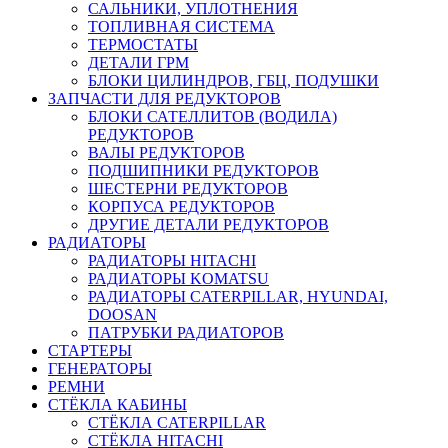
САЛЬНИКИ, УПЛОТНЕНИЯ
ТОПЛИВНАЯ СИСТЕМА
ТЕРМОСТАТЫ
ДЕТАЛИ ГРМ
БЛОКИ ЦИЛИНДРОВ, ГБЦ, ПОДУШКИ
ЗАПЧАСТИ ДЛЯ РЕДУКТОРОВ
БЛОКИ САТЕЛЛИТОВ (ВОДИЛА)
РЕДУКТОРОВ
ВАЛЫ РЕДУКТОРОВ
ПОДШИПНИКИ РЕДУКТОРОВ
ШЕСТЕРНИ РЕДУКТОРОВ
КОРПУСА РЕДУКТОРОВ
ДРУГИЕ ДЕТАЛИ РЕДУКТОРОВ
РАДИАТОРЫ
РАДИАТОРЫ HITACHI
РАДИАТОРЫ KOMATSU
РАДИАТОРЫ CATERPILLAR, HYUNDAI,
DOOSAN
ПАТРУБКИ РАДИАТОРОВ
СТАРТЕРЫ
ГЕНЕРАТОРЫ
РЕМНИ
СТЁКЛА КАБИНЫ
СТЁКЛА CATERPILLAR
СТЁКЛА HITACHI