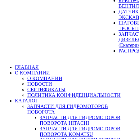
КРЫЛЬЧ
ВЕНТИЛ
ДАТЧИК
ЭКСКАВ
ШАГОВЫ
ТРОСЫ 
ЗАПЧАС
ДИЗЕЛЬ
(Екатери
РАСПРО
ГЛАВНАЯ
О КОМПАНИИ
О КОМПАНИИ
НОВОСТИ
СЕРТИФИКАТЫ
ПОЛИТИКА КОНФИДЕНЦИАЛЬНОСТИ
КАТАЛОГ
ЗАПЧАСТИ ДЛЯ ГИДРОМОТОРОВ
ПОВОРОТА
ЗАПЧАСТИ ДЛЯ ГИДРОМОТОРОВ
ПОВОРОТА HITACHI
ЗАПЧАСТИ ДЛЯ ГИДРОМОТОРОВ
ПОВОРОТА KOMATSU