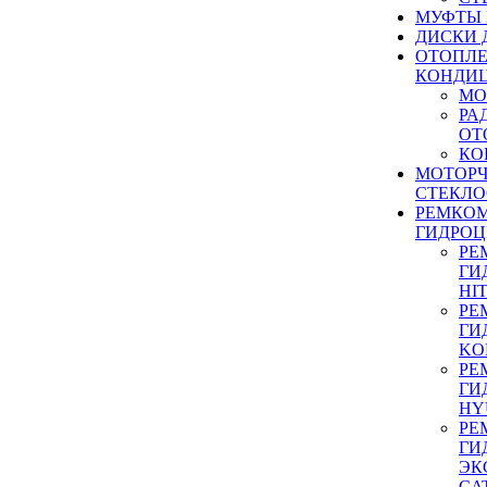
МУФТЫ
ДИСКИ 
ОТОПЛЕ
КОНДИ
МО
РА
ОТ
КО
МОТОР
СТЕКЛО
РЕМКО
ГИДРО
РЕ
ГИ
HI
РЕ
ГИ
KO
РЕ
ГИ
HY
РЕ
ГИ
ЭК
CA