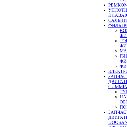
РЕМКОМ
УПЛОТ
ПЛАВА
САЛЬН
ФИЛЬТР
ВО
ФИ
ТО
ФИ
МА
ГИ
ФИ
ФИ
ЭЛЕКТР
ЗАПЧАС
ДВИГАТ
CUMMIN
ТУ
НА
ОБ
ПО
ЗАПЧАС
ДВИГАТ
DOOSAN