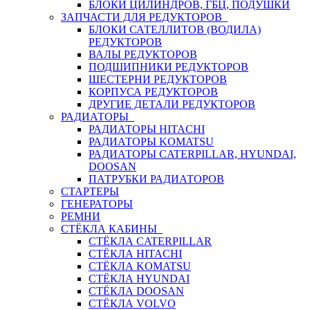
БЛОКИ ЦИЛИНДРОВ, ГБЦ, ПОДУШКИ
ЗАПЧАСТИ ДЛЯ РЕДУКТОРОВ
БЛОКИ САТЕЛЛИТОВ (ВОДИЛА)
РЕДУКТОРОВ
ВАЛЫ РЕДУКТОРОВ
ПОДШИПНИКИ РЕДУКТОРОВ
ШЕСТЕРНИ РЕДУКТОРОВ
КОРПУСА РЕДУКТОРОВ
ДРУГИЕ ДЕТАЛИ РЕДУКТОРОВ
РАДИАТОРЫ
РАДИАТОРЫ HITACHI
РАДИАТОРЫ KOMATSU
РАДИАТОРЫ CATERPILLAR, HYUNDAI,
DOOSAN
ПАТРУБКИ РАДИАТОРОВ
СТАРТЕРЫ
ГЕНЕРАТОРЫ
РЕМНИ
СТЁКЛА КАБИНЫ
СТЁКЛА CATERPILLAR
СТЁКЛА HITACHI
СТЁКЛА KOMATSU
СТЁКЛА HYUNDAI
СТЁКЛА DOOSAN
СТЁКЛА VOLVO