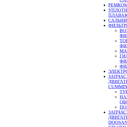
РЕМКОМ
УПЛОТ
ПЛАВА
САЛЬН
ФИЛЬТР
ВО
ФИ
ТО
ФИ
МА
ГИ
ФИ
ФИ
ЭЛЕКТР
ЗАПЧАС
ДВИГАТ
CUMMIN
ТУ
НА
ОБ
ПО
ЗАПЧАС
ДВИГАТ
DOOSAN