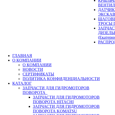
КРЫЛЬЧ
ВЕНТИЛ
ДАТЧИК
ЭКСКАВ
ШАГОВЫ
ТРОСЫ 
ЗАПЧАС
ДИЗЕЛЬ
(Екатери
РАСПРО
ГЛАВНАЯ
О КОМПАНИИ
О КОМПАНИИ
НОВОСТИ
СЕРТИФИКАТЫ
ПОЛИТИКА КОНФИДЕНЦИАЛЬНОСТИ
КАТАЛОГ
ЗАПЧАСТИ ДЛЯ ГИДРОМОТОРОВ
ПОВОРОТА
ЗАПЧАСТИ ДЛЯ ГИДРОМОТОРОВ
ПОВОРОТА HITACHI
ЗАПЧАСТИ ДЛЯ ГИДРОМОТОРОВ
ПОВОРОТА KOMATSU