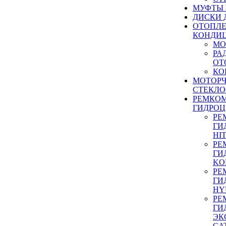
МУФТЫ
ДИСКИ 
ОТОПЛЕ
КОНДИ
МО
РА
ОТ
КО
МОТОР
СТЕКЛО
РЕМКО
ГИДРО
РЕ
ГИ
HI
РЕ
ГИ
KO
РЕ
ГИ
HY
РЕ
ГИ
ЭК
CA