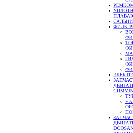
РЕМКОМ
УПЛОТ
ПЛАВА
САЛЬН
ФИЛЬТР
ВО
ФИ
ТО
ФИ
МА
ГИ
ФИ
ФИ
ЭЛЕКТР
ЗАПЧАС
ДВИГАТ
CUMMIN
ТУ
НА
ОБ
ПО
ЗАПЧАС
ДВИГАТ
DOOSAN