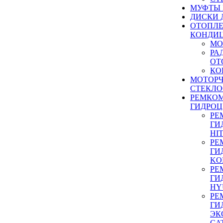
МУФТЫ
ДИСКИ 
ОТОПЛЕ
КОНДИ
МО
РА
ОТ
КО
МОТОР
СТЕКЛО
РЕМКО
ГИДРО
РЕ
ГИ
HI
РЕ
ГИ
KO
РЕ
ГИ
HY
РЕ
ГИ
ЭК
CA