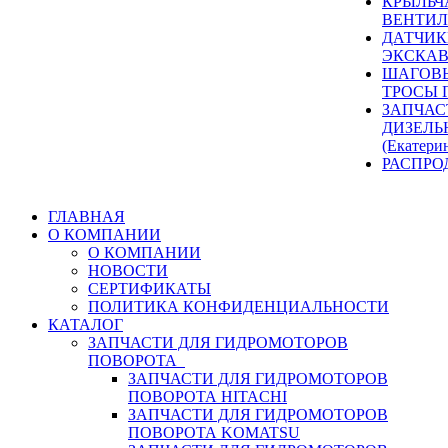
КРЫЛЬЧ
ВЕНТИЛ
ДАТЧИК
ЭКСКАВ
ШАГОВЫ
ТРОСЫ 
ЗАПЧАС
ДИЗЕЛЬ
(Екатери
РАСПРО
ГЛАВНАЯ
О КОМПАНИИ
О КОМПАНИИ
НОВОСТИ
СЕРТИФИКАТЫ
ПОЛИТИКА КОНФИДЕНЦИАЛЬНОСТИ
КАТАЛОГ
ЗАПЧАСТИ ДЛЯ ГИДРОМОТОРОВ
ПОВОРОТА
ЗАПЧАСТИ ДЛЯ ГИДРОМОТОРОВ
ПОВОРОТА HITACHI
ЗАПЧАСТИ ДЛЯ ГИДРОМОТОРОВ
ПОВОРОТА KOMATSU