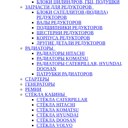
БЛОКИ ЦИЛИНДРОВ, ГБЦ, ПОДУШКИ
ЗАПЧАСТИ ДЛЯ РЕДУКТОРОВ
БЛОКИ САТЕЛЛИТОВ (ВОДИЛА)
РЕДУКТОРОВ
ВАЛЫ РЕДУКТОРОВ
ПОДШИПНИКИ РЕДУКТОРОВ
ШЕСТЕРНИ РЕДУКТОРОВ
КОРПУСА РЕДУКТОРОВ
ДРУГИЕ ДЕТАЛИ РЕДУКТОРОВ
РАДИАТОРЫ
РАДИАТОРЫ HITACHI
РАДИАТОРЫ KOMATSU
РАДИАТОРЫ CATERPILLAR, HYUNDAI,
DOOSAN
ПАТРУБКИ РАДИАТОРОВ
СТАРТЕРЫ
ГЕНЕРАТОРЫ
РЕМНИ
СТЁКЛА КАБИНЫ
СТЁКЛА CATERPILLAR
СТЁКЛА HITACHI
СТЁКЛА KOMATSU
СТЁКЛА HYUNDAI
СТЁКЛА DOOSAN
СТЁКЛА VOLVO